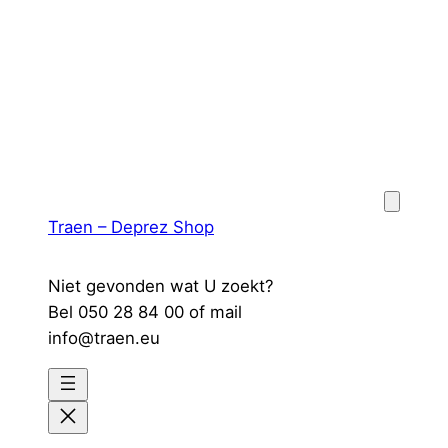
Spring
naar
de
inhoud
Traen – Deprez Shop
Niet gevonden wat U zoekt?
Bel 050 28 84 00 of mail
info@traen.eu