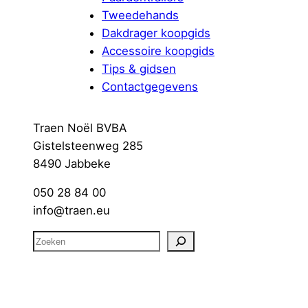
Tweedehands
Dakdrager koopgids
Accessoire koopgids
Tips & gidsen
Contactgegevens
Traen Noël BVBA
Gistelsteenweg 285
8490 Jabbeke
050 28 84 00
info@traen.eu
Z
o
e
k