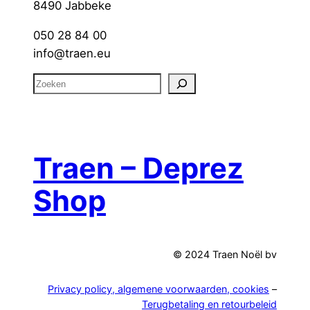
8490 Jabbeke
050 28 84 00
info@traen.eu
Z
o
e
k
e
Traen – Deprez
n
Shop
© 2024 Traen Noël bv
Privacy policy, algemene voorwaarden, cookies
–
Terugbetaling en retourbeleid