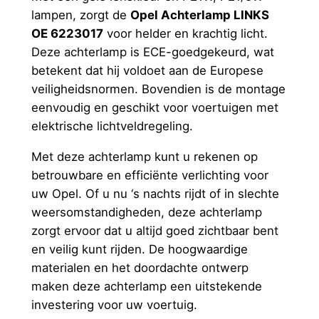
lampen, zorgt de
Opel Achterlamp LINKS
3
OE 6223017
voor helder en krachtig licht.
0
Deze achterlamp is ECE-goedgekeurd, wat
1
betekent dat hij voldoet aan de Europese
7
veiligheidsnormen. Bovendien is de montage
a
eenvoudig en geschikt voor voertuigen met
a
elektrische lichtveldregeling.
n
t
Met deze achterlamp kunt u rekenen op
a
betrouwbare en efficiënte verlichting voor
l
uw Opel. Of u nu ‘s nachts rijdt of in slechte
weersomstandigheden, deze achterlamp
zorgt ervoor dat u altijd goed zichtbaar bent
en veilig kunt rijden. De hoogwaardige
materialen en het doordachte ontwerp
maken deze achterlamp een uitstekende
investering voor uw voertuig.