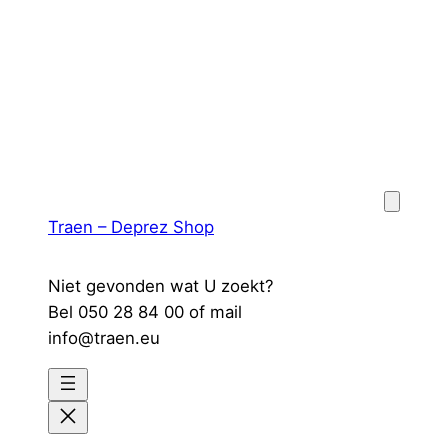
Spring
naar
de
inhoud
Traen – Deprez Shop
Niet gevonden wat U zoekt?
Bel 050 28 84 00 of mail
info@traen.eu