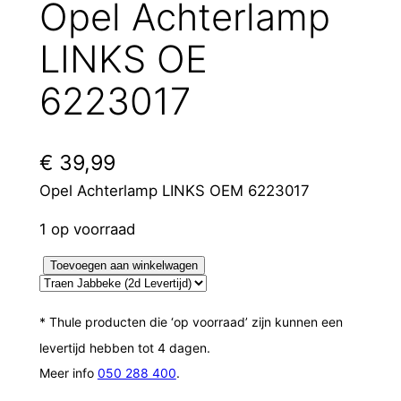
Opel Achterlamp
LINKS OE
6223017
€
39,99
Opel Achterlamp LINKS OEM 6223017
1 op voorraad
O
Toevoegen aan winkelwagen
p
e
* Thule producten die ‘op voorraad’ zijn kunnen een
l
levertijd hebben tot 4 dagen.
A
Meer info
050 288 400
.
c