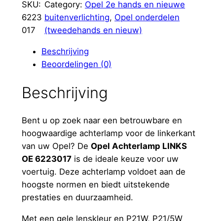
h
SKU:
Category:
Opel 2e hands en nieuwe
t
6223
buitenverlichting
, 
Opel onderdelen
e
017
(tweedehands en nieuw)
r
Beschrijving
l
Beoordelingen (0)
a
m
Beschrijving
p
L
I
Bent u op zoek naar een betrouwbare en
N
hoogwaardige achterlamp voor de linkerkant
K
van uw Opel? De
Opel Achterlamp LINKS
S
OE 6223017
is de ideale keuze voor uw
O
voertuig. Deze achterlamp voldoet aan de
E
hoogste normen en biedt uitstekende
6
prestaties en duurzaamheid.
2
Met een gele lenskleur en P21W, P21/5W
2