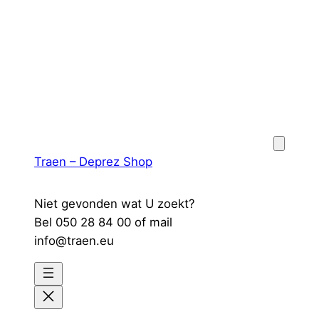
Spring
naar
de
inhoud
Traen – Deprez Shop
Niet gevonden wat U zoekt?
Bel 050 28 84 00 of mail
info@traen.eu