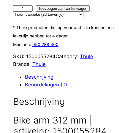
B
Toevoegen aan winkelwagen
i
k
* Thule producten die ‘op voorraad’ zijn kunnen een
e
levertijd hebben tot 4 dagen.
A
Meer info
050 288 400
.
r
m
SKU:
1500055284
Category:
Thule
3
Brands:
Thule
1
Beschrijving
2
Beoordelingen (0)
M
m
Beschrijving
a
a
n
Bike arm 312 mm |
t
artikelnr: 1500055284
a