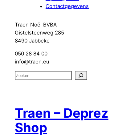
Contactgegevens
Traen Noël BVBA
Gistelsteenweg 285
8490 Jabbeke
050 28 84 00
info@traen.eu
Z
o
e
k
e
Traen – Deprez
n
Shop